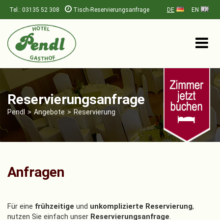
Tel.: 03135 52 308
Tisch-Reservierungsanfrage
DE
EN
Reservierungsanfrage
Pendl
>
Angebote
>
Reservierung
Anfragen
Für eine
frühzeitige
und
unkomplizierte Reservierung
,
nutzen Sie einfach unser
Reservierungsanfrage
.