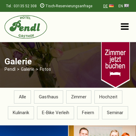
Tel.: 03135 52 308
Tisch-Reservierungsanfrage
DE
EN
Galerie
Pendl
>
Galerie
>
Fotos
Alle
Gasthaus
Zimmer
Hochzeit
Kulinarik
E-Bike Verleih
Feiern
Seminar