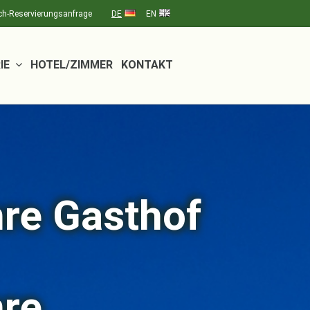
h-Reservierungsanfrage
DE
EN
IE
HOTEL/ZIMMER
KONTAKT
atz für tausend
 schöne
e.