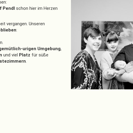
ben:
f Pendl
schon hier im Herzen
Zeit vergangen. Unseren
eblieben
:
n.
gemütlich-urigen Umgebung
,
en
und viel
Platz
für süße
stezimmern
.