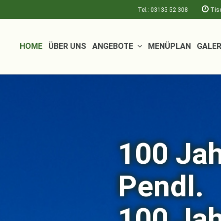
Tel.: 03135 52 308
Tisc
HOME
ÜBER UNS
ANGEBOTE
MENÜPLAN
GALER
Viel Pl
& mehr
Moment