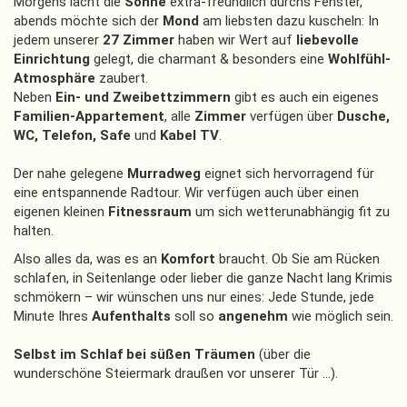
Morgens lacht die
Sonne
extra-freundlich durchs Fenster,
abends möchte sich der
Mond
am liebsten dazu kuscheln: In
jedem unserer
27 Zimmer
haben wir Wert auf
liebevolle
Einrichtung
gelegt, die charmant & besonders eine
Wohlfühl-
Atmosphäre
zaubert.
Neben
Ein- und Zweibettzimmern
gibt es auch ein eigenes
Familien-Appartement
, alle
Zimmer
verfügen über
Dusche,
WC, Telefon, Safe
und
Kabel TV
.
Der nahe gelegene
Murradweg
eignet sich hervorragend für
eine entspannende Radtour. Wir verfügen auch über einen
eigenen kleinen
Fitnessraum
um sich wetterunabhängig fit zu
halten.
Also alles da, was es an
Komfort
braucht. Ob Sie am Rücken
schlafen, in Seitenlange oder lieber die ganze Nacht lang Krimis
schmökern – wir wünschen uns nur eines: Jede Stunde, jede
Minute Ihres
Aufenthalts
soll so
angenehm
wie möglich sein.
Selbst im Schlaf bei süßen Träumen
(über die
wunderschöne Steiermark draußen vor unserer Tür …).